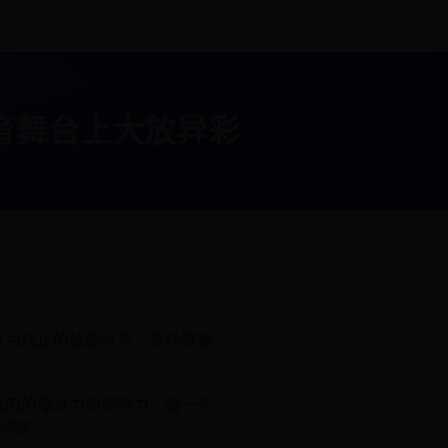
育舞台上大放异彩
叹为观止的体能水平。这场赛事
肌肉的爆发力和控制力，每一个
呼喝彩。