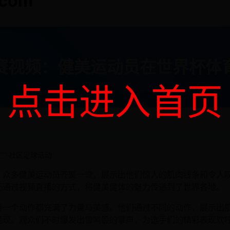
.com
赛视频：健美运动员在世界杯体
点击进入首页
社区足球活动
，众多健美运动员齐聚一堂，展示出他们惊人的肌肉线条和令人
还通过视频直播的方式，将健美健体的魅力传递到了世界各地。
每一个动作都充满了力量与美感。他们通过不同的动作，展示出
呈现。观众们不时爆发出雷鸣般的掌声，为选手们的精彩表现欢